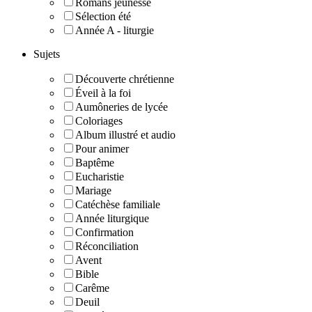
Romans jeunesse
Sélection été
Année A - liturgie
Sujets
Découverte chrétienne
Éveil à la foi
Aumôneries de lycée
Coloriages
Album illustré et audio
Pour animer
Baptême
Eucharistie
Mariage
Catéchèse familiale
Année liturgique
Confirmation
Réconciliation
Avent
Bible
Carême
Deuil