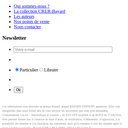
Qui sommes-nous ?
La collection CRER-Bayard
Les auteurs
Nos points de vente
Nous contacter
Newsletter
Particulier
Libraire
Ces informations sont destinées au groupe Bayard, auquel BAYARD EDITIONS appartient. Elles sont
enregistrées dans notre fichier afin de vous envoyer les newsletters que vous avez demandées.
Conformément à la loi « Informatique et Libertés » du 6/01/1978 modifiée et au RGPD du 27/04/2016,
elles peuvent donner lieu à l’exercice du droit d’accès, de rectification, d’effacement, d’opposition, à la
portabilité des données et à la limitation des traitements ainsi qu’à connaître le sort des données après la
mort à l’adresse suivante : Bayard (CNIL), TSA 10065, 59714 Lille Cedex 9 .