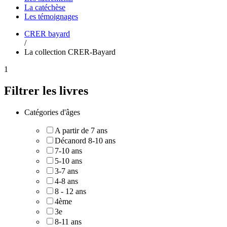
La
catéchèse
Les
témoignages
CRER bayard
/
La collection CRER-Bayard
1
Filtrer les livres
Catégories d'âges
A partir de 7 ans
Décanord 8-10 ans
7-10 ans
5-10 ans
3-7 ans
4-8 ans
8 - 12 ans
4ème
3e
8-11 ans