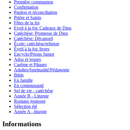
Première communion
Confirmation
Pardon et réconciliation
Prière et Saints
Fêtes de la foi
Eveil à la foi: Cadeaux de Dieu
Catéchèse: Promesse de Dieu
Catéchèse: Décanord
École: catéchèse/religion
Éveil à la foi: livres
Encyclo/Prions Junior
Ados et jeunes
Carême et Pâques
Adultes/Spiritualité/Pédagogie
Bible
En famille
En communauté
Sel de vie - catéchèse
Année B - Liturgie
Romans jeunesse
Sélection été
Année A - liturgie
Informations