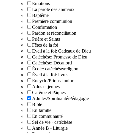
Emotions
La parole des animaux
Baptême
Première communion
Confirmation
Pardon et réconciliation
Prière et Saints
Fêtes de la foi
Eveil à la foi: Cadeaux de Dieu
Catéchèse: Promesse de Dieu
Catéchèse: Décanord
École: catéchèse/religion
Éveil à la foi: livres
Encyclo/Prions Junior
Ados et jeunes
Carême et Pâques
Adultes/Spiritualité/Pédagogie
Bible
En famille
En communauté
Sel de vie - catéchèse
Année B - Liturgie