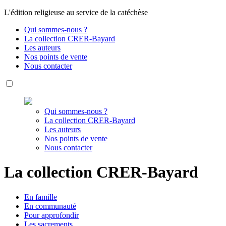
L'édition religieuse au service de la catéchèse
Qui sommes-nous ?
La collection CRER-Bayard
Les auteurs
Nos points de vente
Nous contacter
Qui sommes-nous ?
La collection CRER-Bayard
Les auteurs
Nos points de vente
Nous contacter
La collection CRER-Bayard
En
famille
En
communauté
Pour
approfondir
Les
sacrements