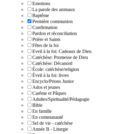
Emotions
La parole des animaux
Baptême
Première communion
Confirmation
Pardon et réconciliation
Prière et Saints
Fêtes de la foi
Eveil à la foi: Cadeaux de Dieu
Catéchèse: Promesse de Dieu
Catéchèse: Décanord
École: catéchèse/religion
Éveil à la foi: livres
Encyclo/Prions Junior
Ados et jeunes
Carême et Pâques
Adultes/Spiritualité/Pédagogie
Bible
En famille
En communauté
Sel de vie - catéchèse
Année B - Liturgie