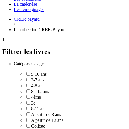
La
catéchèse
Les
témoignages
CRER bayard
/
La collection CRER-Bayard
1
Filtrer les livres
Catégories d'âges
5-10 ans
3-7 ans
4-8 ans
8 - 12 ans
4ème
3e
8-11 ans
A partir de 8 ans
A partir de 12 ans
Collège