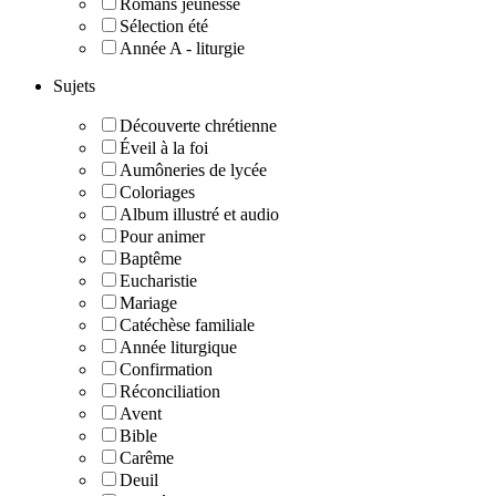
Romans jeunesse
Sélection été
Année A - liturgie
Sujets
Découverte chrétienne
Éveil à la foi
Aumôneries de lycée
Coloriages
Album illustré et audio
Pour animer
Baptême
Eucharistie
Mariage
Catéchèse familiale
Année liturgique
Confirmation
Réconciliation
Avent
Bible
Carême
Deuil