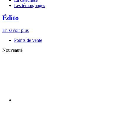
La
catéchèse
Les
témoignages
Édito
En savoir plus
Points de vente
Nouveauté