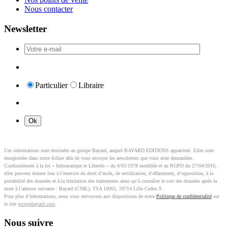
Nous contacter
Newsletter
Particulier
Libraire
Ces informations sont destinées au groupe Bayard, auquel BAYARD EDITIONS appartient. Elles sont
enregistrées dans notre fichier afin de vous envoyer les newsletters que vous avez demandées.
Conformément à la loi « Informatique et Libertés » du 6/01/1978 modifiée et au RGPD du 27/04/2016,
elles peuvent donner lieu à l’exercice du droit d’accès, de rectification, d’effacement, d’opposition, à la
portabilité des données et à la limitation des traitements ainsi qu’à connaître le sort des données après la
mort à l’adresse suivante : Bayard (CNIL), TSA 10065, 59714 Lille Cedex 9 .
Pour plus d’informations, nous vous renvoyons aux dispositions de notre
Politique de confidentialité
sur
le site
groupebayard.com
.
Nous suivre