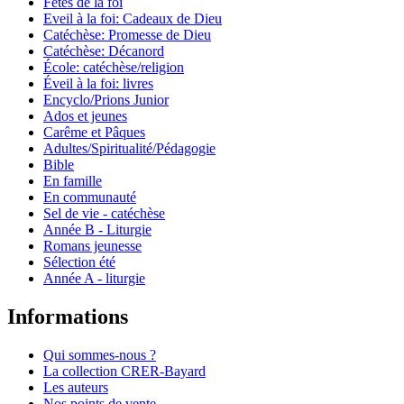
Fêtes de la foi
Eveil à la foi: Cadeaux de Dieu
Catéchèse: Promesse de Dieu
Catéchèse: Décanord
École: catéchèse/religion
Éveil à la foi: livres
Encyclo/Prions Junior
Ados et jeunes
Carême et Pâques
Adultes/Spiritualité/Pédagogie
Bible
En famille
En communauté
Sel de vie - catéchèse
Année B - Liturgie
Romans jeunesse
Sélection été
Année A - liturgie
Informations
Qui sommes-nous ?
La collection CRER-Bayard
Les auteurs
Nos points de vente