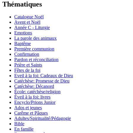
Thématiques
Catalogue Noël
Avent et Noël
Année C - Liturgie
Emotions
La parole des animaux
Baptême
Première communion
Confirmation
Pardon et réconciliation
Prière et Saints
Fêtes de la foi
Eveil à la foi: Cadeaux de Dieu
Catéchèse: Promesse de Dieu
Catéchèse: Décanord
École: catéchèse/religion
Éveil à la foi: livres
Encyclo/Prions Junior
Ados et jeunes
Carême et Pâques
Adultes/Spiritualité/Pédagogie
Bible
En famille