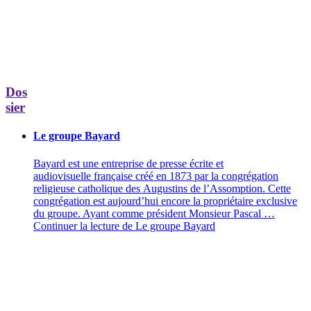
Dos
sier
Le groupe Bayard
Bayard est une entreprise de presse écrite et
audiovisuelle française créé en 1873 par la congrégation
religieuse catholique des Augustins de l’Assomption. Cette
congrégation est aujourd’hui encore la propriétaire exclusive
du groupe. Ayant comme président Monsieur Pascal …
Continuer la lecture de
Le groupe Bayard