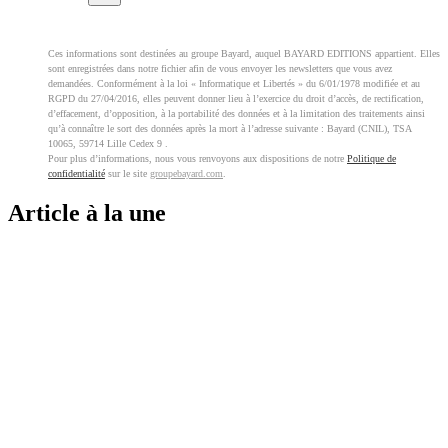
Ces informations sont destinées au groupe Bayard, auquel BAYARD EDITIONS appartient. Elles
sont enregistrées dans notre fichier afin de vous envoyer les newsletters que vous avez
demandées. Conformément à la loi « Informatique et Libertés » du 6/01/1978 modifiée et au
RGPD du 27/04/2016, elles peuvent donner lieu à l’exercice du droit d’accès, de rectification,
d’effacement, d’opposition, à la portabilité des données et à la limitation des traitements ainsi
qu’à connaître le sort des données après la mort à l’adresse suivante : Bayard (CNIL), TSA
10065, 59714 Lille Cedex 9 .
Pour plus d’informations, nous vous renvoyons aux dispositions de notre
Politique de
confidentialité
sur le site
groupebayard.com
.
Article à la une