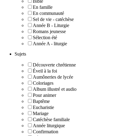
Bible
En famille
En communauté
Sel de vie - catéchèse
Année B - Liturgie
Romans jeunesse
Sélection été
Année A - liturgie
Sujets
Découverte chrétienne
Éveil à la foi
Aumôneries de lycée
Coloriages
Album illustré et audio
Pour animer
Baptême
Eucharistie
Mariage
Catéchèse familiale
Année liturgique
Confirmation