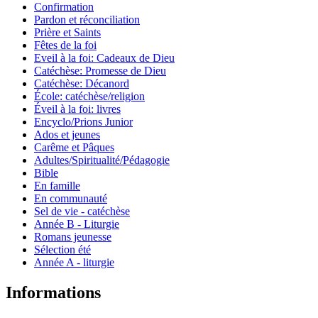
Confirmation
Pardon et réconciliation
Prière et Saints
Fêtes de la foi
Eveil à la foi: Cadeaux de Dieu
Catéchèse: Promesse de Dieu
Catéchèse: Décanord
École: catéchèse/religion
Éveil à la foi: livres
Encyclo/Prions Junior
Ados et jeunes
Carême et Pâques
Adultes/Spiritualité/Pédagogie
Bible
En famille
En communauté
Sel de vie - catéchèse
Année B - Liturgie
Romans jeunesse
Sélection été
Année A - liturgie
Informations