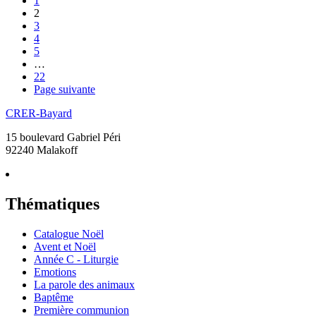
1
2
3
4
5
…
22
Page suivante
CRER-Bayard
15 boulevard Gabriel Péri
92240 Malakoff
Thématiques
Catalogue Noël
Avent et Noël
Année C - Liturgie
Emotions
La parole des animaux
Baptême
Première communion