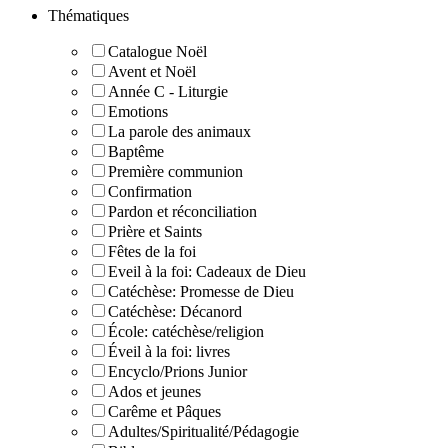
Thématiques
Catalogue Noël
Avent et Noël
Année C - Liturgie
Emotions
La parole des animaux
Baptême
Première communion
Confirmation
Pardon et réconciliation
Prière et Saints
Fêtes de la foi
Eveil à la foi: Cadeaux de Dieu
Catéchèse: Promesse de Dieu
Catéchèse: Décanord
École: catéchèse/religion
Éveil à la foi: livres
Encyclo/Prions Junior
Ados et jeunes
Carême et Pâques
Adultes/Spiritualité/Pédagogie