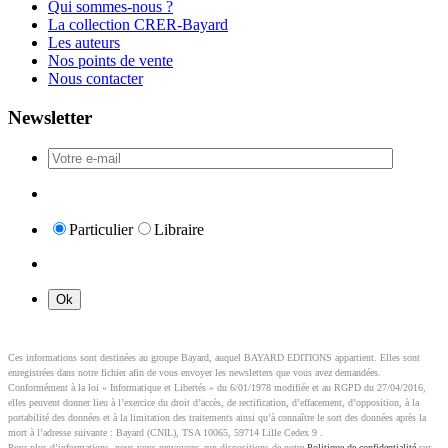
Qui sommes-nous ?
La collection CRER-Bayard
Les auteurs
Nos points de vente
Nous contacter
Newsletter
Particulier
Libraire
Ces informations sont destinées au groupe Bayard, auquel BAYARD EDITIONS appartient. Elles sont
enregistrées dans notre fichier afin de vous envoyer les newsletters que vous avez demandées.
Conformément à la loi « Informatique et Libertés » du 6/01/1978 modifiée et au RGPD du 27/04/2016,
elles peuvent donner lieu à l’exercice du droit d’accès, de rectification, d’effacement, d’opposition, à la
portabilité des données et à la limitation des traitements ainsi qu’à connaître le sort des données après la
mort à l’adresse suivante : Bayard (CNIL), TSA 10065, 59714 Lille Cedex 9 .
Pour plus d’informations, nous vous renvoyons aux dispositions de notre
Politique de confidentialité
sur