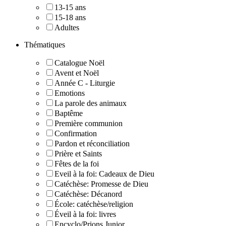
13-15 ans
15-18 ans
Adultes
Thématiques
Catalogue Noël
Avent et Noël
Année C - Liturgie
Emotions
La parole des animaux
Baptême
Première communion
Confirmation
Pardon et réconciliation
Prière et Saints
Fêtes de la foi
Eveil à la foi: Cadeaux de Dieu
Catéchèse: Promesse de Dieu
Catéchèse: Décanord
École: catéchèse/religion
Éveil à la foi: livres
Encyclo/Prions Junior