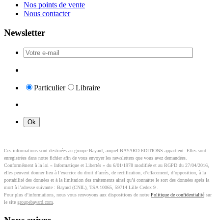
Nos points de vente
Nous contacter
Newsletter
Particulier
Libraire
Ces informations sont destinées au groupe Bayard, auquel BAYARD EDITIONS appartient. Elles sont
enregistrées dans notre fichier afin de vous envoyer les newsletters que vous avez demandées.
Conformément à la loi « Informatique et Libertés » du 6/01/1978 modifiée et au RGPD du 27/04/2016,
elles peuvent donner lieu à l’exercice du droit d’accès, de rectification, d’effacement, d’opposition, à la
portabilité des données et à la limitation des traitements ainsi qu’à connaître le sort des données après la
mort à l’adresse suivante : Bayard (CNIL), TSA 10065, 59714 Lille Cedex 9 .
Pour plus d’informations, nous vous renvoyons aux dispositions de notre
Politique de confidentialité
sur
le site
groupebayard.com
.