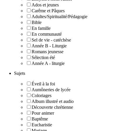
Ados et jeunes
Carême et Pâques
Adultes/Spiritualité/Pédagogie
Bible
En famille
En communauté
Sel de vie - catéchèse
Année B - Liturgie
Romans jeunesse
Sélection été
Année A - liturgie
Sujets
Éveil à la foi
Aumôneries de lycée
Coloriages
Album illustré et audio
Découverte chrétienne
Pour animer
Baptême
Eucharistie
Mariage