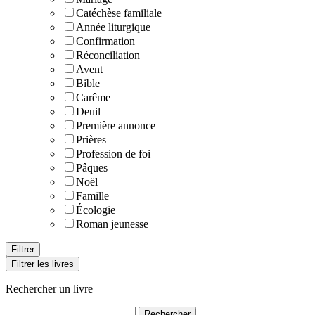
Catéchèse familiale
Année liturgique
Confirmation
Réconciliation
Avent
Bible
Carême
Deuil
Première annonce
Prières
Profession de foi
Pâques
Noël
Famille
Écologie
Roman jeunesse
Filtrer les livres
Rechercher un livre