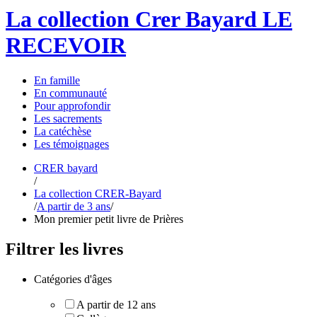
La collection Crer Bayard
LE
RECEVOIR
En
famille
En
communauté
Pour
approfondir
Les
sacrements
La
catéchèse
Les
témoignages
CRER bayard
/
La collection CRER-Bayard
/
A partir de 3 ans
/
Mon premier petit livre de Prières
Filtrer les livres
Catégories d'âges
A partir de 12 ans