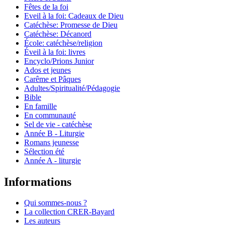
Fêtes de la foi
Eveil à la foi: Cadeaux de Dieu
Catéchèse: Promesse de Dieu
Catéchèse: Décanord
École: catéchèse/religion
Éveil à la foi: livres
Encyclo/Prions Junior
Ados et jeunes
Carême et Pâques
Adultes/Spiritualité/Pédagogie
Bible
En famille
En communauté
Sel de vie - catéchèse
Année B - Liturgie
Romans jeunesse
Sélection été
Année A - liturgie
Informations
Qui sommes-nous ?
La collection CRER-Bayard
Les auteurs