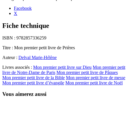
Facebook
X
Fiche technique
ISBN :
9782857336259
Titre :
Mon premier petit livre de Prières
Auteur :
Delval Marie-Hélène
Livres associés :
Mon premier petit livre sur Dieu
Mon premier petit
livre de Notre-Dame de Paris
Mon premier petit livre de Pâques
Mon premier petit livre de la Bible
Mon premier petit livre de messe
Mon premier petit livre d’évangile
Mon premier petit livre de Noël
Vous aimerez aussi