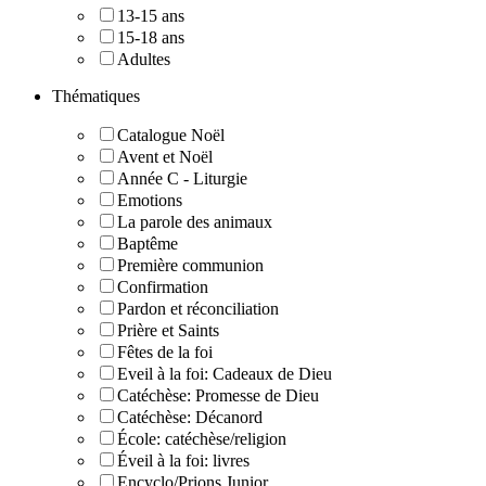
13-15 ans
15-18 ans
Adultes
Thématiques
Catalogue Noël
Avent et Noël
Année C - Liturgie
Emotions
La parole des animaux
Baptême
Première communion
Confirmation
Pardon et réconciliation
Prière et Saints
Fêtes de la foi
Eveil à la foi: Cadeaux de Dieu
Catéchèse: Promesse de Dieu
Catéchèse: Décanord
École: catéchèse/religion
Éveil à la foi: livres
Encyclo/Prions Junior