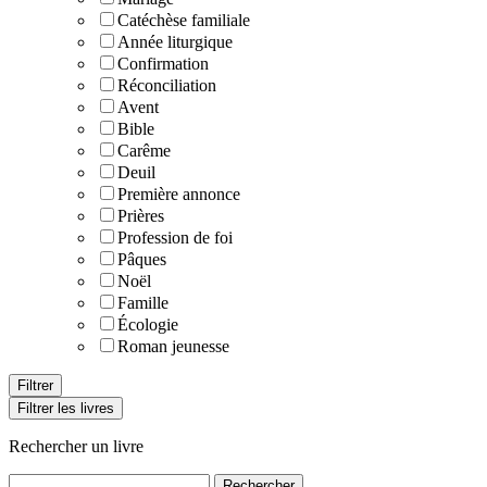
Catéchèse familiale
Année liturgique
Confirmation
Réconciliation
Avent
Bible
Carême
Deuil
Première annonce
Prières
Profession de foi
Pâques
Noël
Famille
Écologie
Roman jeunesse
Filtrer les livres
Rechercher un livre