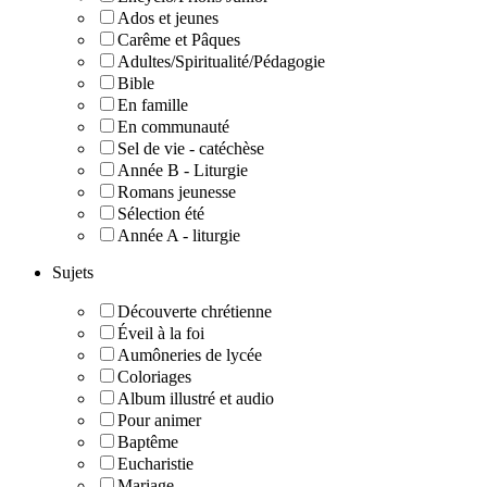
Ados et jeunes
Carême et Pâques
Adultes/Spiritualité/Pédagogie
Bible
En famille
En communauté
Sel de vie - catéchèse
Année B - Liturgie
Romans jeunesse
Sélection été
Année A - liturgie
Sujets
Découverte chrétienne
Éveil à la foi
Aumôneries de lycée
Coloriages
Album illustré et audio
Pour animer
Baptême
Eucharistie
Mariage