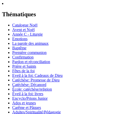
Thématiques
Catalogue Noël
Avent et Noël
Année C - Liturgie
Emotions
La parole des animaux
Baptême
Première communion
Confirmation
Pardon et réconciliation
Prière et Saints
Fêtes de la foi
Eveil à la foi: Cadeaux de Dieu
Catéchèse: Promesse de Dieu
Catéchèse: Décanord
École: catéchèse/religion
Éveil à la foi: livres
Encyclo/Prions Junior
Ados et jeunes
Carême et Pâques
Adultes/Spiritualité/Pédagogie