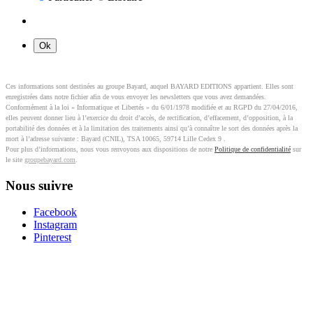
Ces informations sont destinées au groupe Bayard, auquel BAYARD EDITIONS appartient. Elles sont
enregistrées dans notre fichier afin de vous envoyer les newsletters que vous avez demandées.
Conformément à la loi « Informatique et Libertés » du 6/01/1978 modifiée et au RGPD du 27/04/2016,
elles peuvent donner lieu à l’exercice du droit d’accès, de rectification, d’effacement, d’opposition, à la
portabilité des données et à la limitation des traitements ainsi qu’à connaître le sort des données après la
mort à l’adresse suivante : Bayard (CNIL), TSA 10065, 59714 Lille Cedex 9 .
Pour plus d’informations, nous vous renvoyons aux dispositions de notre
Politique de confidentialité
sur
le site
groupebayard.com
.
Nous suivre
Facebook
Instagram
Pinterest