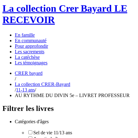
La collection Crer Bayard
LE
RECEVOIR
En
famille
En
communauté
Pour
approfondir
Les
sacrements
La
catéchèse
Les
témoignages
CRER bayard
/
La collection CRER-Bayard
/
11-13 ans
/
AU RYTHME DU DIVIN 5e – LIVRET PROFESSEUR
Filtrer les livres
Catégories d'âges
Sel de vie 11/13 ans