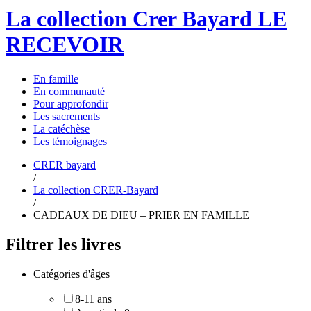
La collection Crer Bayard
LE
RECEVOIR
En
famille
En
communauté
Pour
approfondir
Les
sacrements
La
catéchèse
Les
témoignages
CRER bayard
/
La collection CRER-Bayard
/
CADEAUX DE DIEU – PRIER EN FAMILLE
Filtrer les livres
Catégories d'âges
8-11 ans