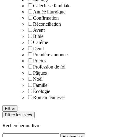
Catéchèse familiale
Année liturgique
Confirmation
Réconciliation
Avent
Bible
Carême
Deuil
Première annonce
Prières
Profession de foi
Pâques
Noël
Famille
Écologie
Roman jeunesse
Filtrer les livres
Rechercher un livre