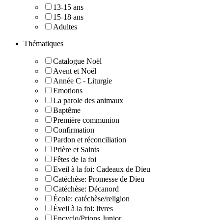
13-15 ans
15-18 ans
Adultes
Thématiques
Catalogue Noël
Avent et Noël
Année C - Liturgie
Emotions
La parole des animaux
Baptême
Première communion
Confirmation
Pardon et réconciliation
Prière et Saints
Fêtes de la foi
Eveil à la foi: Cadeaux de Dieu
Catéchèse: Promesse de Dieu
Catéchèse: Décanord
École: catéchèse/religion
Éveil à la foi: livres
Encyclo/Prions Junior