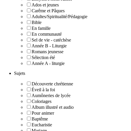
Ados et jeunes
Carême et Pâques
Adultes/Spiritualité/Pédagogie
Bible
En famille
En communauté
Sel de vie - catéchèse
Année B - Liturgie
Romans jeunesse
Sélection été
Année A - liturgie
Sujets
Découverte chrétienne
Éveil à la foi
Aumôneries de lycée
Coloriages
Album illustré et audio
Pour animer
Baptême
Eucharistie
Mariage