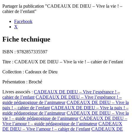
Partager la publication "CADEAUX DE DIEU – Vive la vie ! –
cahier de l’enfant"
Facebook
X
Fiche technique
ISBN :
9782857335597
Titre :
CADEAUX DE DIEU – Vive la vie ! – cahier de l’enfant
Collection :
Cadeaux de Dieu
Présentation :
Broché
Livres associés :
CADEAUX DE DIEU – Vive l’espérance ! –
cahier de l’enfant
CADEAUX DE DIEU – Vive l’espérance ! –
guide pédagogique de l’animateur
CADEAUX DE DIEU – Vive la
paix ! – cahier de l’enfant
CADEAUX DE DIEU – Vive la paix ! –
guide pédagogique de l’animateur
CADEAUX DE DIEU – Vive la
vie ! – guide pédagogique de l’animateur
CADEAUX DE DIEU –
Vive l’amour ! – guide pédagogique de l’animateur
CADEAUX
DE DIEU – Vive l’amour ! – cahier de l’enfant
CADEAUX DE