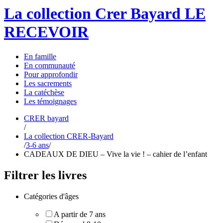
La collection Crer Bayard
LE
RECEVOIR
En
famille
En
communauté
Pour
approfondir
Les
sacrements
La
catéchèse
Les
témoignages
CRER bayard
/
La collection CRER-Bayard
/
3-6 ans
/
CADEAUX DE DIEU – Vive la vie ! – cahier de l’enfant
Filtrer les livres
Catégories d'âges
A partir de 7 ans