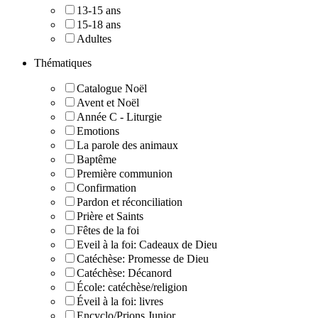
13-15 ans
15-18 ans
Adultes
Thématiques
Catalogue Noël
Avent et Noël
Année C - Liturgie
Emotions
La parole des animaux
Baptême
Première communion
Confirmation
Pardon et réconciliation
Prière et Saints
Fêtes de la foi
Eveil à la foi: Cadeaux de Dieu
Catéchèse: Promesse de Dieu
Catéchèse: Décanord
École: catéchèse/religion
Éveil à la foi: livres
Encyclo/Prions Junior