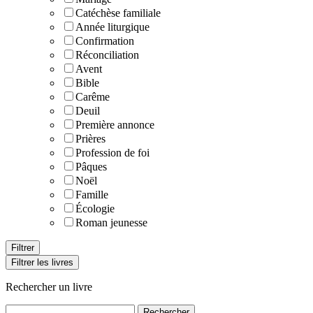
Catéchèse familiale
Année liturgique
Confirmation
Réconciliation
Avent
Bible
Carême
Deuil
Première annonce
Prières
Profession de foi
Pâques
Noël
Famille
Écologie
Roman jeunesse
Filtrer les livres
Rechercher un livre