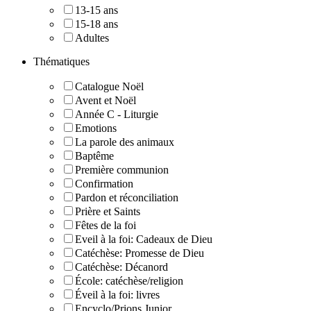
13-15 ans
15-18 ans
Adultes
Thématiques
Catalogue Noël
Avent et Noël
Année C - Liturgie
Emotions
La parole des animaux
Baptême
Première communion
Confirmation
Pardon et réconciliation
Prière et Saints
Fêtes de la foi
Eveil à la foi: Cadeaux de Dieu
Catéchèse: Promesse de Dieu
Catéchèse: Décanord
École: catéchèse/religion
Éveil à la foi: livres
Encyclo/Prions Junior