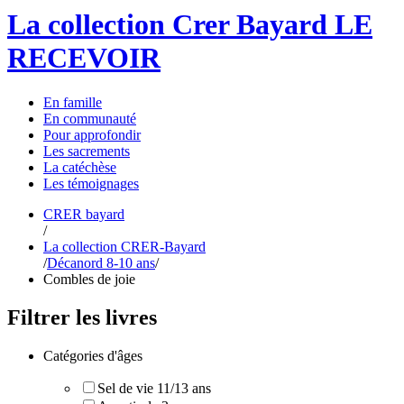
La collection Crer Bayard
LE
RECEVOIR
En
famille
En
communauté
Pour
approfondir
Les
sacrements
La
catéchèse
Les
témoignages
CRER bayard
/
La collection CRER-Bayard
/
Décanord 8-10 ans
/
Combles de joie
Filtrer les livres
Catégories d'âges
Sel de vie 11/13 ans