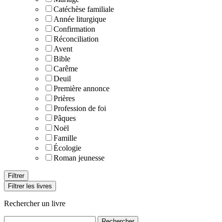
Catéchèse familiale
Année liturgique
Confirmation
Réconciliation
Avent
Bible
Carême
Deuil
Première annonce
Prières
Profession de foi
Pâques
Noël
Famille
Écologie
Roman jeunesse
Filtrer les livres
Rechercher un livre