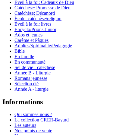
Eveil à la foi: Cadeaux de Dieu
Catéchèse: Promesse de Dieu
Catéchèse: Décanord
École: catéchèse/religion
Éveil à la foi: livres
Encyclo/Prions Junior
Ados et jeunes
Carême et Pâques
Adultes/Spiritualité/Pédagogie
Bible
En famille
En communauté
Sel de vie - catéchèse
Année B - Liturgie
Romans jeunesse
Sélection été
Année A - liturgie
Informations
Qui sommes-nous ?
La collection CRER-Bayard
Les auteurs
Nos points de vente