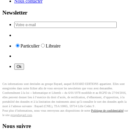
Nous contacter
Newsletter
Particulier
Libraire
Ces informations sont destinées au groupe Bayard, auquel BAYARD EDITIONS appartient. Elles sont
enregistrées dans notre fichier afin de vous envoyer les newsletters que vous avez demandées.
Conformément à la loi « Informatique et Libertés » du 6/01/1978 modifiée et au RGPD du 27/04/2016,
elles peuvent donner lieu à l’exercice du droit d’accès, de rectification, d’effacement, d’opposition, à la
portabilité des données et à la limitation des traitements ainsi qu’à connaître le sort des données après la
mort à l’adresse suivante : Bayard (CNIL), TSA 10065, 59714 Lille Cedex 9 .
Pour plus d’informations, nous vous renvoyons aux dispositions de notre
Politique de confidentialité
sur
le site
groupebayard.com
.
Nous suivre