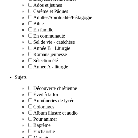
Ados et jeunes
Carême et Pâques
Adultes/Spiritualité/Pédagogie
Bible
En famille
En communauté
Sel de vie - catéchèse
Année B - Liturgie
Romans jeunesse
Sélection été
Année A - liturgie
Sujets
Découverte chrétienne
Éveil à la foi
Aumôneries de lycée
Coloriages
Album illustré et audio
Pour animer
Baptême
Eucharistie
Mariage