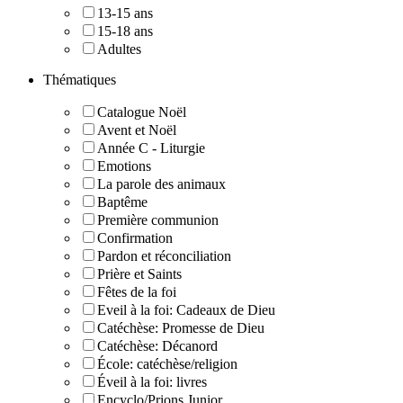
13-15 ans
15-18 ans
Adultes
Thématiques
Catalogue Noël
Avent et Noël
Année C - Liturgie
Emotions
La parole des animaux
Baptême
Première communion
Confirmation
Pardon et réconciliation
Prière et Saints
Fêtes de la foi
Eveil à la foi: Cadeaux de Dieu
Catéchèse: Promesse de Dieu
Catéchèse: Décanord
École: catéchèse/religion
Éveil à la foi: livres
Encyclo/Prions Junior