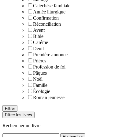
Catéchèse familiale
Année liturgique
Confirmation
Réconciliation
Avent
Bible
Carême
Deuil
Première annonce
Prières
Profession de foi
Pâques
Noël
Famille
Écologie
Roman jeunesse
Filtrer les livres
Rechercher un livre