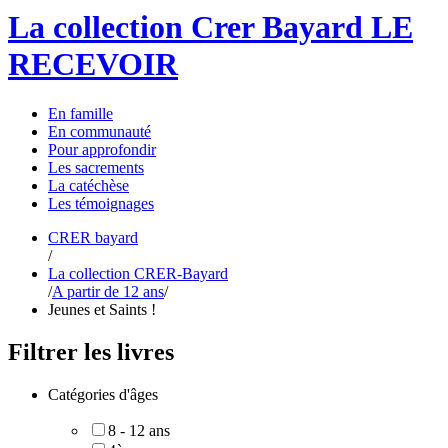
La collection Crer Bayard
LE
RECEVOIR
En
famille
En
communauté
Pour
approfondir
Les
sacrements
La
catéchèse
Les
témoignages
CRER bayard
/
La collection CRER-Bayard
/
A partir de 12 ans
/
Jeunes et Saints !
Filtrer les livres
Catégories d'âges
8 - 12 ans