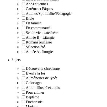
Ados et jeunes
Carême et Pâques
Adultes/Spiritualité/Pédagogie
Bible
En famille
En communauté
Sel de vie - catéchèse
Année B - Liturgie
Romans jeunesse
Sélection été
Année A - liturgie
Sujets
Découverte chrétienne
Éveil à la foi
Aumôneries de lycée
Coloriages
Album illustré et audio
Pour animer
Baptême
Eucharistie
Mariage