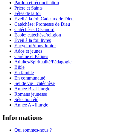
Pardon et réconciliation
Prière et Saints
Fêtes de la foi
Eveil à la foi: Cadeaux de Dieu
Catéchèse: Promesse de Dieu
Catéchèse: Décanord
École: catéchèse/religion
Éveil à la foi: livres
Encyclo/Prions Junior
Ados et jeunes
Carême et Pâques
Adultes/Spiritualité/Pédagogie
Bible
En famille
En communauté
Sel de vie - catéchèse
Année B - Liturgie
Romans jeunesse
Sélection été
Année A - liturgie
Informations
Qui sommes-nous ?