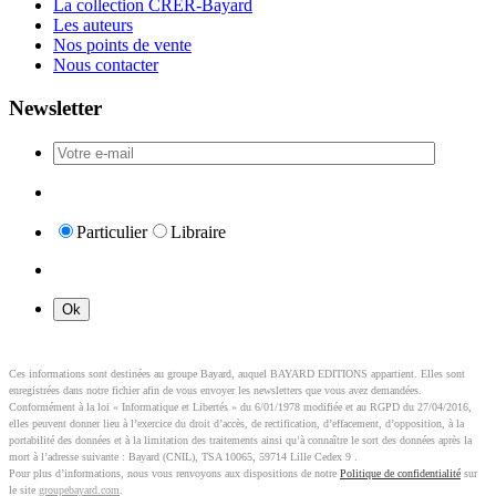
La collection CRER-Bayard
Les auteurs
Nos points de vente
Nous contacter
Newsletter
Particulier
Libraire
Ces informations sont destinées au groupe Bayard, auquel BAYARD EDITIONS appartient. Elles sont
enregistrées dans notre fichier afin de vous envoyer les newsletters que vous avez demandées.
Conformément à la loi « Informatique et Libertés » du 6/01/1978 modifiée et au RGPD du 27/04/2016,
elles peuvent donner lieu à l’exercice du droit d’accès, de rectification, d’effacement, d’opposition, à la
portabilité des données et à la limitation des traitements ainsi qu’à connaître le sort des données après la
mort à l’adresse suivante : Bayard (CNIL), TSA 10065, 59714 Lille Cedex 9 .
Pour plus d’informations, nous vous renvoyons aux dispositions de notre
Politique de confidentialité
sur
le site
groupebayard.com
.