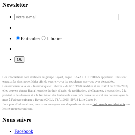
Newsletter
Particulier
Libraire
Ces informations sont destinées au groupe Bayard, auquel BAYARD EDITIONS appartient. Elles sont
enregistrées dans notre fichier afin de vous envoyer les newsletters que vous avez demandées.
Conformément à la loi « Informatique et Libertés » du 6/01/1978 modifiée et au RGPD du 27/04/2016,
elles peuvent donner lieu à l’exercice du droit d’accès, de rectification, d’effacement, d’opposition, à la
portabilité des données et à la limitation des traitements ainsi qu’à connaître le sort des données après la
mort à l’adresse suivante : Bayard (CNIL), TSA 10065, 59714 Lille Cedex 9 .
Pour plus d’informations, nous vous renvoyons aux dispositions de notre
Politique de confidentialité
sur
le site
groupebayard.com
.
Nous suivre
Facebook