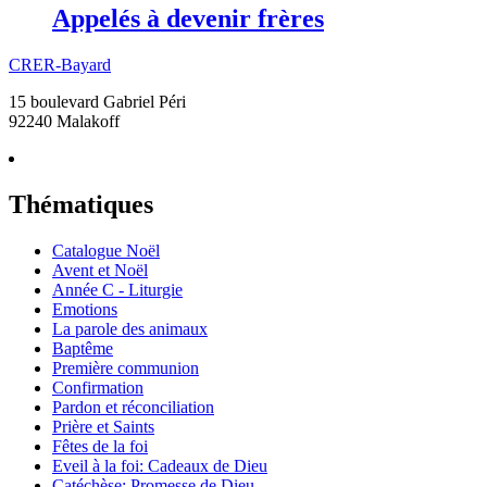
Appelés à devenir frères
CRER-Bayard
15 boulevard Gabriel Péri
92240 Malakoff
Thématiques
Catalogue Noël
Avent et Noël
Année C - Liturgie
Emotions
La parole des animaux
Baptême
Première communion
Confirmation
Pardon et réconciliation
Prière et Saints
Fêtes de la foi
Eveil à la foi: Cadeaux de Dieu
Catéchèse: Promesse de Dieu