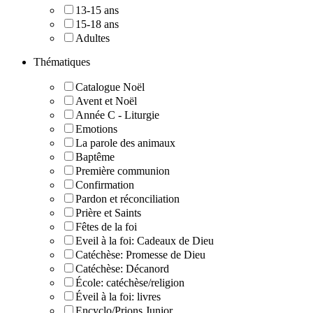
13-15 ans
15-18 ans
Adultes
Thématiques
Catalogue Noël
Avent et Noël
Année C - Liturgie
Emotions
La parole des animaux
Baptême
Première communion
Confirmation
Pardon et réconciliation
Prière et Saints
Fêtes de la foi
Eveil à la foi: Cadeaux de Dieu
Catéchèse: Promesse de Dieu
Catéchèse: Décanord
École: catéchèse/religion
Éveil à la foi: livres
Encyclo/Prions Junior