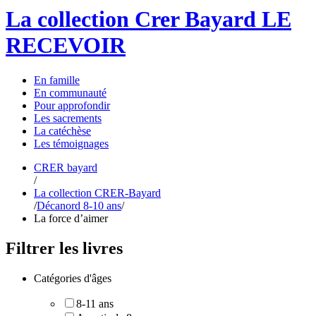
La collection Crer Bayard
LE
RECEVOIR
En
famille
En
communauté
Pour
approfondir
Les
sacrements
La
catéchèse
Les
témoignages
CRER bayard
/
La collection CRER-Bayard
/
Décanord 8-10 ans
/
La force d’aimer
Filtrer les livres
Catégories d'âges
8-11 ans