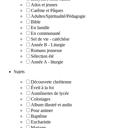
Ados et jeunes
Carême et Pâques
Adultes/Spiritualité/Pédagogie
Bible
En famille
En communauté
Sel de vie - catéchèse
Année B - Liturgie
Romans jeunesse
Sélection été
Année A - liturgie
Sujets
Découverte chrétienne
Éveil à la foi
Aumôneries de lycée
Coloriages
Album illustré et audio
Pour animer
Baptême
Eucharistie
Mariage