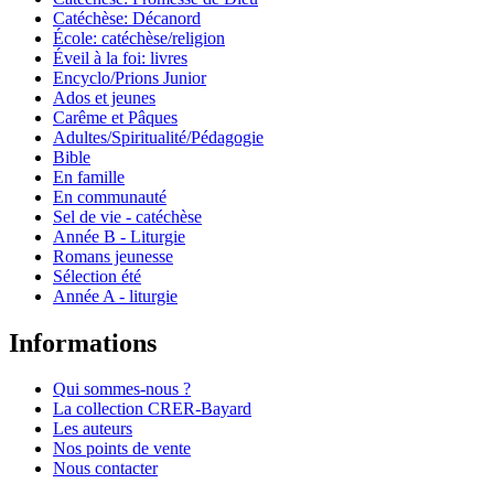
Catéchèse: Décanord
École: catéchèse/religion
Éveil à la foi: livres
Encyclo/Prions Junior
Ados et jeunes
Carême et Pâques
Adultes/Spiritualité/Pédagogie
Bible
En famille
En communauté
Sel de vie - catéchèse
Année B - Liturgie
Romans jeunesse
Sélection été
Année A - liturgie
Informations
Qui sommes-nous ?
La collection CRER-Bayard
Les auteurs
Nos points de vente
Nous contacter