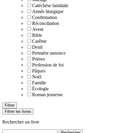
Catéchèse familiale
Année liturgique
Confirmation
Réconciliation
Avent
Bible
Carême
Deuil
Première annonce
Prières
Profession de foi
Pâques
Noël
Famille
Écologie
Roman jeunesse
Filtrer les livres
Rechercher un livre