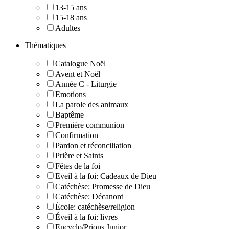
13-15 ans
15-18 ans
Adultes
Thématiques
Catalogue Noël
Avent et Noël
Année C - Liturgie
Emotions
La parole des animaux
Baptême
Première communion
Confirmation
Pardon et réconciliation
Prière et Saints
Fêtes de la foi
Eveil à la foi: Cadeaux de Dieu
Catéchèse: Promesse de Dieu
Catéchèse: Décanord
École: catéchèse/religion
Éveil à la foi: livres
Encyclo/Prions Junior