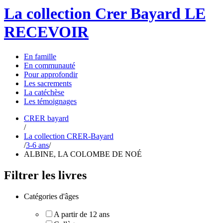
La collection Crer Bayard
LE
RECEVOIR
En
famille
En
communauté
Pour
approfondir
Les
sacrements
La
catéchèse
Les
témoignages
CRER bayard
/
La collection CRER-Bayard
/
3-6 ans
/
ALBINE, LA COLOMBE DE NOÉ
Filtrer les livres
Catégories d'âges
A partir de 12 ans