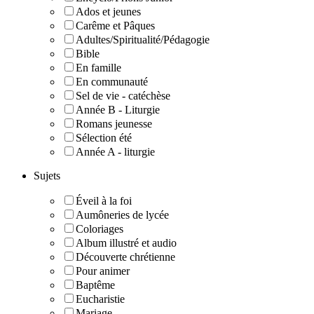
Ados et jeunes
Carême et Pâques
Adultes/Spiritualité/Pédagogie
Bible
En famille
En communauté
Sel de vie - catéchèse
Année B - Liturgie
Romans jeunesse
Sélection été
Année A - liturgie
Sujets
Éveil à la foi
Aumôneries de lycée
Coloriages
Album illustré et audio
Découverte chrétienne
Pour animer
Baptême
Eucharistie
Mariage