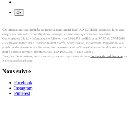
Ces informations sont destinées au groupe Bayard, auquel BAYARD EDITIONS appartient. Elles sont
enregistrées dans notre fichier afin de vous envoyer les newsletters que vous avez demandées.
Conformément à la loi « Informatique et Libertés » du 6/01/1978 modifiée et au RGPD du 27/04/2016,
elles peuvent donner lieu à l’exercice du droit d’accès, de rectification, d’effacement, d’opposition, à la
portabilité des données et à la limitation des traitements ainsi qu’à connaître le sort des données après la
mort à l’adresse suivante : Bayard (CNIL), TSA 10065, 59714 Lille Cedex 9 .
Pour plus d’informations, nous vous renvoyons aux dispositions de notre
Politique de confidentialité
sur
le site
groupebayard.com
.
Nous suivre
Facebook
Instagram
Pinterest