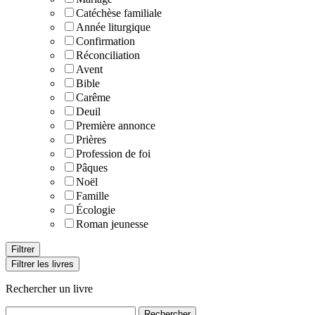
Catéchèse familiale
Année liturgique
Confirmation
Réconciliation
Avent
Bible
Carême
Deuil
Première annonce
Prières
Profession de foi
Pâques
Noël
Famille
Écologie
Roman jeunesse
Filtrer les livres
Rechercher un livre