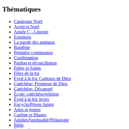
Thématiques
Catalogue Noël
Avent et Noël
Année C - Liturgie
Emotions
La parole des animaux
Baptême
Première communion
Confirmation
Pardon et réconciliation
Prière et Saints
Fêtes de la foi
Eveil à la foi: Cadeaux de Dieu
Catéchèse: Promesse de Dieu
Catéchèse: Décanord
École: catéchèse/religion
Éveil à la foi: livres
Encyclo/Prions Junior
Ados et jeunes
Carême et Pâques
Adultes/Spiritualité/Pédagogie
Bible