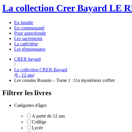
La collection Crer Bayard
LE 
En
famille
En
communauté
Pour
approfondir
Les
sacrements
La
catéchèse
Les
témoignages
CRER bayard
/
La collection CRER-Bayard
/
8 - 12 ans
/
Les cousins Rosario – Tome 1 : Un mystérieux coffret
Filtrer les livres
Catégories d'âges
A partir de 12 ans
Collège
Lycée