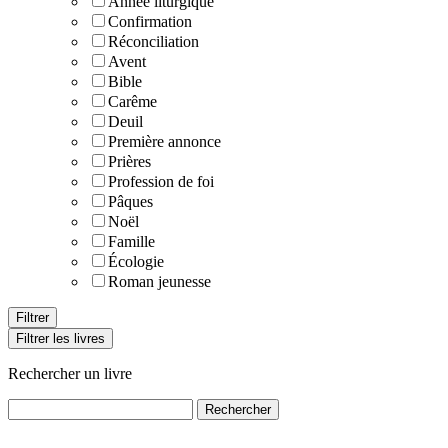
Année liturgique
Confirmation
Réconciliation
Avent
Bible
Carême
Deuil
Première annonce
Prières
Profession de foi
Pâques
Noël
Famille
Écologie
Roman jeunesse
Filtrer les livres
Rechercher un livre