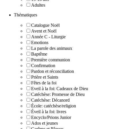
Adultes
Thématiques
Catalogue Noël
Avent et Noël
Année C - Liturgie
Emotions
La parole des animaux
Baptême
Première communion
Confirmation
Pardon et réconciliation
Prière et Saints
Fêtes de la foi
Eveil à la foi: Cadeaux de Dieu
Catéchèse: Promesse de Dieu
Catéchèse: Décanord
École: catéchèse/religion
Éveil à la foi: livres
Encyclo/Prions Junior
Ados et jeunes
Carême et Pâques