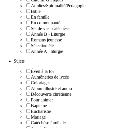
Adultes/Spiritualité/Pédagogie
Bible
En famille
En communauté
Sel de vie - catéchèse
Année B - Liturgie
Romans jeunesse
Sélection été
Année A - liturgie
Sujets
Éveil à la foi
Aumôneries de lycée
Coloriages
Album illustré et audio
Découverte chrétienne
Pour animer
Baptême
Eucharistie
Mariage
Catéchèse familiale