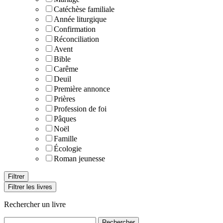
Catéchèse familiale
Année liturgique
Confirmation
Réconciliation
Avent
Bible
Carême
Deuil
Première annonce
Prières
Profession de foi
Pâques
Noël
Famille
Écologie
Roman jeunesse
Filtrer les livres
Rechercher un livre