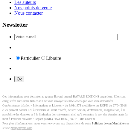
Les auteurs
Nos points de vente
Nous contacter
Newsletter
Particulier
Libraire
Ces informations sont destinées au groupe Bayard, auquel BAYARD EDITIONS appartient. Elles sont
enregistrées dans notre fichier afin de vous envoyer les newsletters que vous avez demandées.
Conformément à la loi « Informatique et Libertés » du 6/01/1978 modifiée et au RGPD du 27/04/2016,
elles peuvent donner lieu à l’exercice du droit d’accès, de rectification, d’effacement, d’opposition, à la
portabilité des données et à la limitation des traitements ainsi qu’à connaître le sort des données après la
mort à l’adresse suivante : Bayard (CNIL), TSA 10065, 59714 Lille Cedex 9 .
Pour plus d’informations, nous vous renvoyons aux dispositions de notre
Politique de confidentialité
sur
le site
groupebayard.com
.