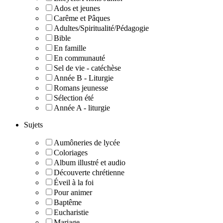
Ados et jeunes
Carême et Pâques
Adultes/Spiritualité/Pédagogie
Bible
En famille
En communauté
Sel de vie - catéchèse
Année B - Liturgie
Romans jeunesse
Sélection été
Année A - liturgie
Sujets
Aumôneries de lycée
Coloriages
Album illustré et audio
Découverte chrétienne
Éveil à la foi
Pour animer
Baptême
Eucharistie
Mariage