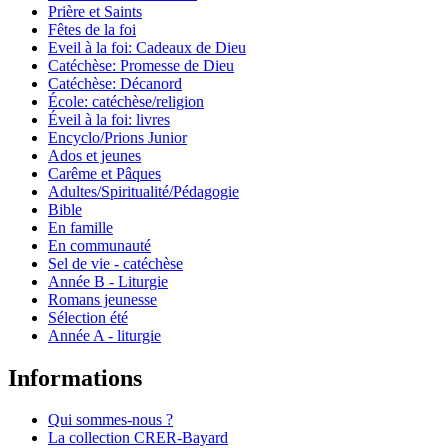
Prière et Saints
Fêtes de la foi
Eveil à la foi: Cadeaux de Dieu
Catéchèse: Promesse de Dieu
Catéchèse: Décanord
École: catéchèse/religion
Éveil à la foi: livres
Encyclo/Prions Junior
Ados et jeunes
Carême et Pâques
Adultes/Spiritualité/Pédagogie
Bible
En famille
En communauté
Sel de vie - catéchèse
Année B - Liturgie
Romans jeunesse
Sélection été
Année A - liturgie
Informations
Qui sommes-nous ?
La collection CRER-Bayard