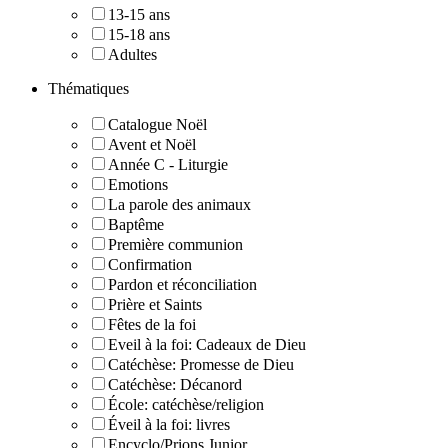
13-15 ans
15-18 ans
Adultes
Thématiques
Catalogue Noël
Avent et Noël
Année C - Liturgie
Emotions
La parole des animaux
Baptême
Première communion
Confirmation
Pardon et réconciliation
Prière et Saints
Fêtes de la foi
Eveil à la foi: Cadeaux de Dieu
Catéchèse: Promesse de Dieu
Catéchèse: Décanord
École: catéchèse/religion
Éveil à la foi: livres
Encyclo/Prions Junior