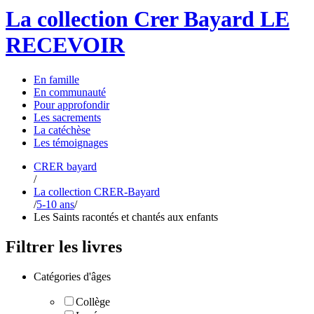
La collection Crer Bayard
LE
RECEVOIR
En
famille
En
communauté
Pour
approfondir
Les
sacrements
La
catéchèse
Les
témoignages
CRER bayard
/
La collection CRER-Bayard
/
5-10 ans
/
Les Saints racontés et chantés aux enfants
Filtrer les livres
Catégories d'âges
Collège