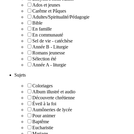
Ados et jeunes
Carême et Pâques
Adultes/Spiritualité/Pédagogie
Bible
En famille
En communauté
Sel de vie - catéchèse
Année B - Liturgie
Romans jeunesse
Sélection été
Année A - liturgie
Sujets
Coloriages
Album illustré et audio
Découverte chrétienne
Éveil à la foi
Aumôneries de lycée
Pour animer
Baptême
Eucharistie
Mariage