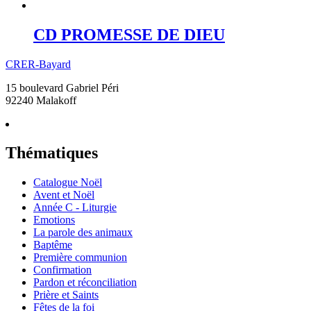
CD PROMESSE DE DIEU
CRER-Bayard
15 boulevard Gabriel Péri
92240 Malakoff
Thématiques
Catalogue Noël
Avent et Noël
Année C - Liturgie
Emotions
La parole des animaux
Baptême
Première communion
Confirmation
Pardon et réconciliation
Prière et Saints
Fêtes de la foi