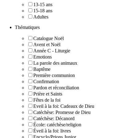
13-15 ans
15-18 ans
Adultes
Thématiques
Catalogue Noël
Avent et Noël
Année C - Liturgie
Emotions
La parole des animaux
Baptême
Première communion
Confirmation
Pardon et réconciliation
Prière et Saints
Fêtes de la foi
Eveil à la foi: Cadeaux de Dieu
Catéchèse: Promesse de Dieu
Catéchèse: Décanord
École: catéchèse/religion
Éveil à la foi: livres
Encyclo/Prions Junior