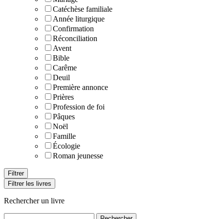
Catéchèse familiale
Année liturgique
Confirmation
Réconciliation
Avent
Bible
Carême
Deuil
Première annonce
Prières
Profession de foi
Pâques
Noël
Famille
Écologie
Roman jeunesse
Filtrer les livres
Rechercher un livre