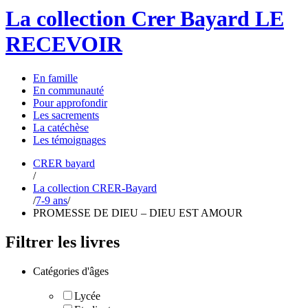
La collection Crer Bayard
LE
RECEVOIR
En
famille
En
communauté
Pour
approfondir
Les
sacrements
La
catéchèse
Les
témoignages
CRER bayard
/
La collection CRER-Bayard
/
7-9 ans
/
PROMESSE DE DIEU – DIEU EST AMOUR
Filtrer les livres
Catégories d'âges
Lycée