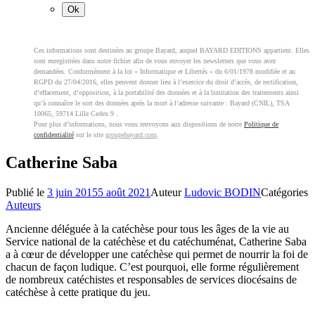
Ces informations sont destinées au groupe Bayard, auquel BAYARD EDITIONS appartient. Elles
sont enregistrées dans notre fichier afin de vous envoyer les newsletters que vous avez
demandées. Conformément à la loi « Informatique et Libertés » du 6/01/1978 modifiée et au
RGPD du 27/04/2016, elles peuvent donner lieu à l’exercice du droit d’accès, de rectification,
d’effacement, d’opposition, à la portabilité des données et à la limitation des traitements ainsi
qu’à connaître le sort des données après la mort à l’adresse suivante : Bayard (CNIL), TSA
10065, 59714 Lille Cedex 9 .
Pour plus d’informations, nous vous renvoyons aux dispositions de notre
Politique de
confidentialité
sur le site
groupebayard.com
.
Catherine Saba
Publié le
3 juin 2015
5 août 2021
Auteur
Ludovic BODIN
Catégories
Auteurs
Ancienne déléguée à la catéchèse pour tous les âges de la vie au
Service national de la catéchèse et du catéchuménat, Catherine Saba
a à cœur de développer une catéchèse qui permet de nourrir la foi de
chacun de façon ludique. C’est pourquoi, elle forme régulièrement
de nombreux catéchistes et responsables de services diocésains de
catéchèse à cette pratique du jeu.