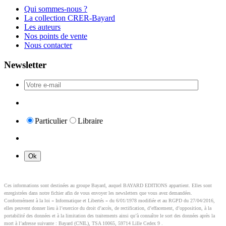
Qui sommes-nous ?
La collection CRER-Bayard
Les auteurs
Nos points de vente
Nous contacter
Newsletter
Particulier
Libraire
Ces informations sont destinées au groupe Bayard, auquel BAYARD EDITIONS appartient. Elles sont
enregistrées dans notre fichier afin de vous envoyer les newsletters que vous avez demandées.
Conformément à la loi « Informatique et Libertés » du 6/01/1978 modifiée et au RGPD du 27/04/2016,
elles peuvent donner lieu à l’exercice du droit d’accès, de rectification, d’effacement, d’opposition, à la
portabilité des données et à la limitation des traitements ainsi qu’à connaître le sort des données après la
mort à l’adresse suivante : Bayard (CNIL), TSA 10065, 59714 Lille Cedex 9 .