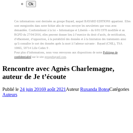
Ces informations sont destinées au groupe Bayard, auquel BAYARD EDITIONS appartient. Elles
sont enregistrées dans notre fichier afin de vous envoyer les newsletters que vous avez
demandées. Conformément à la loi « Informatique et Libertés » du 6/01/1978 modifiée et au
RGPD du 27/04/2016, elles peuvent donner lieu à l’exercice du droit d’accès, de rectification,
d’effacement, d’opposition, à la portabilité des données et à la limitation des traitements ainsi
qu’à connaître le sort des données après la mort à l’adresse suivante : Bayard (CNIL), TSA
10065, 59714 Lille Cedex 9 .
Pour plus d’informations, nous vous renvoyons aux dispositions de notre
Politique de
confidentialité
sur le site
groupebayard.com
.
Rencontre avec Agnès Charlemagne,
auteur de Je t’écoute
Publié le
24 juin 2016
9 août 2021
Auteur
Ruxanda Botea
Catégories
Auteurs