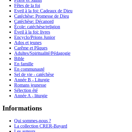
Prière et Saints
Fêtes de la foi
Eveil à la foi: Cadeaux de Dieu
Catéchèse: Promesse de Dieu
Catéchèse: Décanord
École: catéchèse/religion
Éveil à la foi: livres
Encyclo/Prions Junior
Ados et jeunes
Carême et Pâques
Adultes/Spiritualité/Pédagogie
Bible
En famille
En communauté
Sel de vie - catéchèse
Année B - Liturgie
Romans jeunesse
Sélection été
Année A - liturgie
Informations
Qui sommes-nous ?
La collection CRER-Bayard
Les auteurs