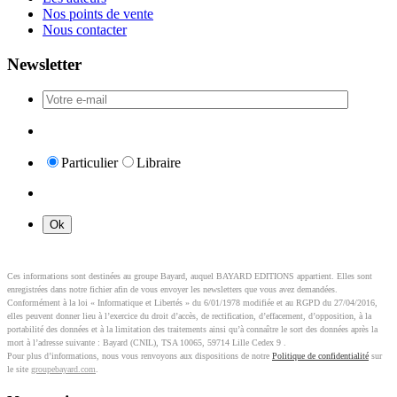
Nos points de vente
Nous contacter
Newsletter
Particulier
Libraire
Ces informations sont destinées au groupe Bayard, auquel BAYARD EDITIONS appartient. Elles sont
enregistrées dans notre fichier afin de vous envoyer les newsletters que vous avez demandées.
Conformément à la loi « Informatique et Libertés » du 6/01/1978 modifiée et au RGPD du 27/04/2016,
elles peuvent donner lieu à l’exercice du droit d’accès, de rectification, d’effacement, d’opposition, à la
portabilité des données et à la limitation des traitements ainsi qu’à connaître le sort des données après la
mort à l’adresse suivante : Bayard (CNIL), TSA 10065, 59714 Lille Cedex 9 .
Pour plus d’informations, nous vous renvoyons aux dispositions de notre
Politique de confidentialité
sur
le site
groupebayard.com
.